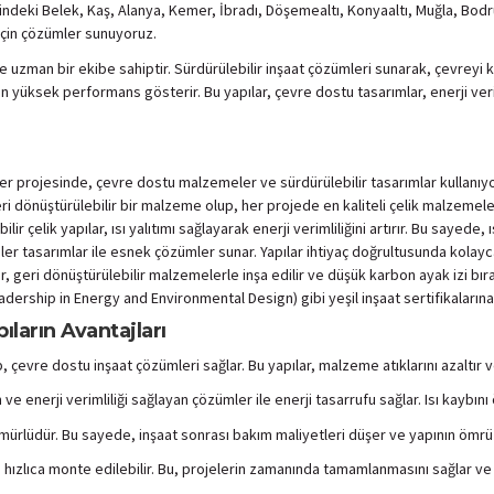
resindeki Belek, Kaş, Alanya, Kemer, İbradı, Döşemealtı, Konyaaltı, Muğla, B
 için çözümler sunuyoruz.
 uzman bir ekibe sahiptir. Sürdürülebilir inşaat çözümleri sunarak, çevreyi
n yüksek performans gösterir. Bu yapılar, çevre dostu tasarımlar, enerji veri
her projesinde, çevre dostu malzemeler ve sürdürülebilir tasarımlar kullanıyor
ri dönüştürülebilir bir malzeme olup, her projede en kaliteli çelik malzemel
lir çelik yapılar, ısı yalıtımı sağlayarak enerji verimliliğini artırır. Bu sayed
er tasarımlar ile esnek çözümler sunar. Yapılar ihtiyaç doğrultusunda kolayca ö
, geri dönüştürülebilir malzemelerle inşa edilir ve düşük karbon ayak izi bıra
adership in Energy and Environmental Design) gibi yeşil inşaat sertifikalarına
ıların Avantajları
, çevre dostu inşaat çözümleri sağlar. Bu yapılar, malzeme atıklarını azaltır
m ve enerji verimliliği sağlayan çözümler ile enerji tasarrufu sağlar. Isı kaybın
n ömürlüdür. Bu sayede, inşaat sonrası bakım maliyetleri düşer ve yapının ömrü
hızlıca monte edilebilir. Bu, projelerin zamanında tamamlanmasını sağlar ve iş