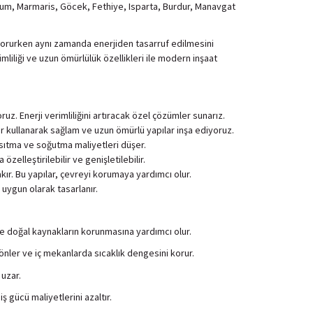
odrum, Marmaris, Göcek, Fethiye, Isparta, Burdur, Manavgat
 korurken aynı zamanda enerjiden tasarruf edilmesini
mliliği ve uzun ömürlülük özellikleri ile modern inşaat
uz. Enerji verimliliğini artıracak özel çözümler sunarız.
er kullanarak sağlam ve uzun ömürlü yapılar inşa ediyoruz.
e, ısıtma ve soğutma maliyetleri düşer.
zelleştirilebilir ve genişletilebilir.
kır. Bu yapılar, çevreyi korumaya yardımcı olur.
 uygun olarak tasarlanır.
 ve doğal kaynakların korunmasına yardımcı olur.
ı önler ve iç mekanlarda sıcaklık dengesini korur.
 uzar.
 gücü maliyetlerini azaltır.