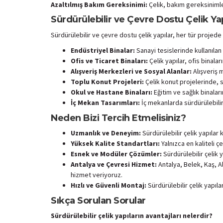
Azaltılmış Bakım Gereksinimi:
Çelik, bakım gereksinimle
Sürdürülebilir ve Çevre Dostu Çelik Ya
Sürdürülebilir ve çevre dostu çelik yapılar, her tür projede
Endüstriyel Binalar:
Sanayi tesislerinde kullanılan ç
Ofis ve Ticaret Binaları:
Çelik yapılar, ofis binala
Alışveriş Merkezleri ve Sosyal Alanlar:
Alışveriş m
Toplu Konut Projeleri:
Çelik konut projelerinde, sü
Okul ve Hastane Binaları:
Eğitim ve sağlık binalar
İç Mekan Tasarımları:
İç mekanlarda sürdürülebilir 
Neden Bizi Tercih Etmelisiniz?
Uzmanlık ve Deneyim:
Sürdürülebilir çelik yapıla
Yüksek Kalite Standartları:
Yalnızca en kaliteli ç
Esnek ve Modüler Çözümler:
Sürdürülebilir çelik 
Antalya ve Çevresi Hizmet:
Antalya, Belek, Kaş, A
hizmet veriyoruz.
Hızlı ve Güvenli Montaj:
Sürdürülebilir çelik yapıl
Sıkça Sorulan Sorular
Sürdürülebilir çelik yapıların avantajları nelerdir?