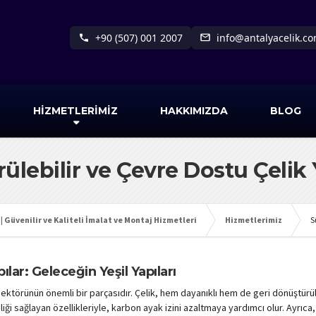
+90 (507) 001 2007
info@antalyacelik.c
HİZMETLERİMİZ
HAKKIMIZDA
BLOG
ülebilir ve Çevre Dostu Çelik 
| Güvenilir ve Kaliteli İmalat ve Montaj Hizmetleri
Hizmetlerimiz
S
lar: Geleceğin Yeşil Yapıları
sektörünün önemli bir parçasıdır. Çelik, hem dayanıklı hem de geri dönüştürü
mliliği sağlayan özellikleriyle, karbon ayak izini azaltmaya yardımcı olur. Ayr