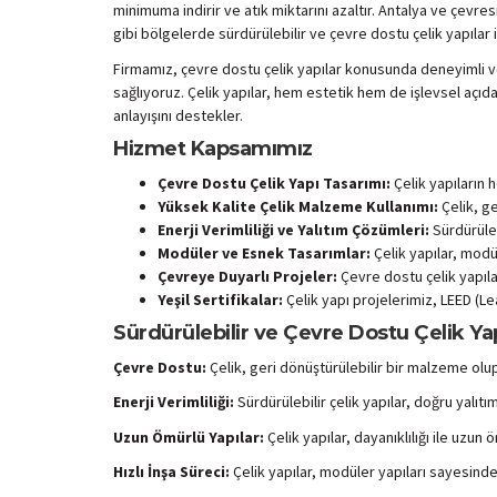
minimuma indirir ve atık miktarını azaltır. Antalya ve çev
gibi bölgelerde sürdürülebilir ve çevre dostu çelik yapılar
Firmamız, çevre dostu çelik yapılar konusunda deneyimli ve
sağlıyoruz. Çelik yapılar, hem estetik hem de işlevsel açıda
anlayışını destekler.
Hizmet Kapsamımız
Çevre Dostu Çelik Yapı Tasarımı:
Çelik yapıların 
Yüksek Kalite Çelik Malzeme Kullanımı:
Çelik, ge
Enerji Verimliliği ve Yalıtım Çözümleri:
Sürdürülebi
Modüler ve Esnek Tasarımlar:
Çelik yapılar, modül
Çevreye Duyarlı Projeler:
Çevre dostu çelik yapılar
Yeşil Sertifikalar:
Çelik yapı projelerimiz, LEED (Le
Sürdürülebilir ve Çevre Dostu Çelik Yap
Çevre Dostu:
Çelik, geri dönüştürülebilir bir malzeme olup
Enerji Verimliliği:
Sürdürülebilir çelik yapılar, doğru yalıtı
Uzun Ömürlü Yapılar:
Çelik yapılar, dayanıklılığı ile uzu
Hızlı İnşa Süreci:
Çelik yapılar, modüler yapıları sayesinde 