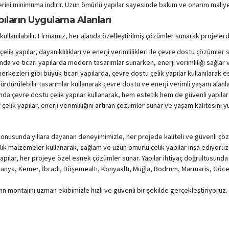
rini minimuma indirir. Uzun ömürlü yapılar sayesinde bakım ve onarım maliye
pıların Uygulama Alanları
 kullanılabilir. Firmamız, her alanda özelleştirilmiş çözümler sunarak projele
elik yapılar, dayanıklılıkları ve enerji verimlilikleri ile çevre dostu çözümler 
rında ve ticari yapılarda modern tasarımlar sunarken, enerji verimliliği sağlar 
erkezleri gibi büyük ticari yapılarda, çevre dostu çelik yapılar kullanılarak e
rdürülebilir tasarımlar kullanarak çevre dostu ve enerji verimli yaşam alanları
ında çevre dostu çelik yapılar kullanarak, hem estetik hem de güvenli yapılar
çelik yapılar, enerji verimliliğini artıran çözümler sunar ve yaşam kalitesini yü
r konusunda yıllara dayanan deneyimimizle, her projede kaliteli ve güvenli ç
elik malzemeler kullanarak, sağlam ve uzun ömürlü çelik yapılar inşa ediyoruz
yapılar, her projeye özel esnek çözümler sunar. Yapılar ihtiyaç doğrultusunda ko
lanya, Kemer, İbradı, Döşemealtı, Konyaaltı, Muğla, Bodrum, Marmaris, Göce
arın montajını uzman ekibimizle hızlı ve güvenli bir şekilde gerçekleştiriyoru