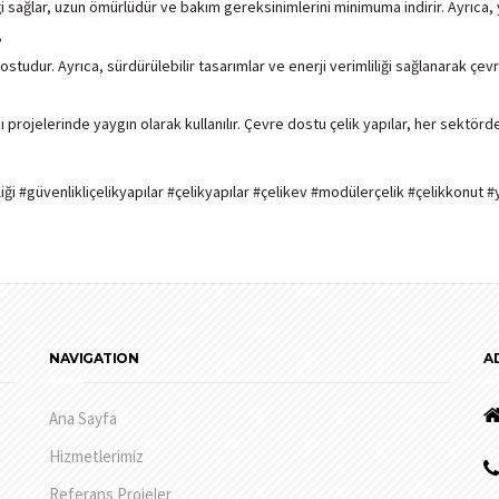
iği sağlar, uzun ömürlüdür ve bakım gereksinimlerini minimuma indirir. Ayrıca, 
?
studur. Ayrıca, sürdürülebilir tasarımlar ve enerji verimliliği sağlanarak çevre
apı projelerinde yaygın olarak kullanılır. Çevre dostu çelik yapılar, her sektö
iği #güvenlikliçelikyapılar #çelikyapılar #çelikev #modülerçelik #çelikkonut #
NAVIGATION
A
Ana Sayfa
Hizmetlerimiz
Referans Projeler