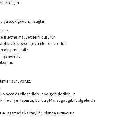
tleri düşer.
rde yüksek güvenlik sağlar:
sunar.
ve işletme maliyetlerini düşürür.
stetik ve işlevsel çözümler elde edilir.
 oluşturulabilir.
 inşa ederiz.
kseltir.
özümler sunuyoruz.
.
layca özelleştirilebilir ve genişletilebilir.
k, Fethiye, Isparta, Burdur, Manavgat gibi bölgelerde
z. Her aşamada kaliteyi ön planda tutuyoruz.