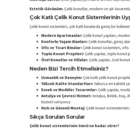
Estetik Görünüm:
Çelik konutlar, modern ve şık tasarımlar
Çok Katlı Çelik Konut Sistemlerinin Uy
Çelik konut sistemleri, çok katlı binalarda geniş bir kulla
Modern Apartmanlar:
Çelik konut yapıları, modern 
Konforlu Yaşam Alanları:
Çelik konutlar, geniş alan
Ofis ve Ticari Binalar:
Çelik konut sistemleri, ofis v
Toplu Konut Projeleri:
Çelik yapılar, toplu konut 
Özel Konutlar ve Villalar:
Çelik yapılar, özel konut
Neden Bizi Tercih Etmelisiniz?
Uzmanlık ve Deneyim:
Çok katlı çelik konut projel
Yüksek Kalite Standartları:
Yalnızca en kaliteli ç
Esnek ve Modüler Tasarımlar:
Çelik yapılar, modü
Antalya ve Çevresi Hizmet:
Antalya, Belek, Kaş, A
hizmet veriyoruz.
Hızlı ve Güvenli Montaj:
Çelik konut sistemlerinin 
Sıkça Sorulan Sorular
Çelik konut sistemlerinin ömrü ne kadar sürer?