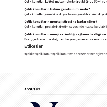
Çelik konutlar, kaliteli malzemelerle üretildiğinde 50 yıl ve
Çelik konutların bakım gereksinimi nedir?
Çelik konutlar genellikle düşük bakım gerektirir. Ancak yıllık
Çelik konutların montaj süresi ne kadar sürer?
Çelik konutlar, prefabrik üretim sayesinde hızlıca kurulabi
Çelik konutların enerji verimliliği sağlama özelliği var
Evet, çelik konutlar doğru izolasyon çözümleri ile enerji ver
Etiketler
#çokkatlıçelikkonut #çelikkonut #modernevler #enerjiverimli
ABOUT US