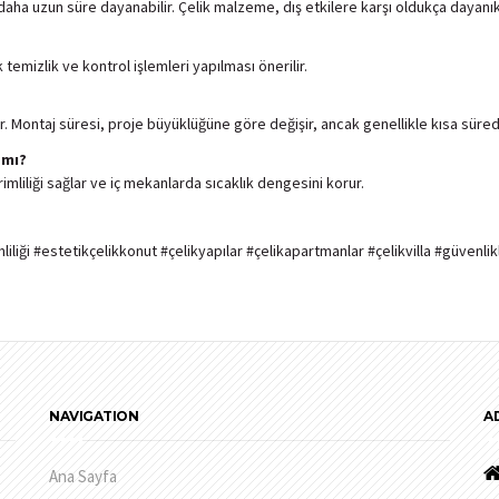
 daha uzun süre dayanabilir. Çelik malzeme, dış etkilere karşı oldukça dayanıkl
 temizlik ve kontrol işlemleri yapılması önerilir.
lir. Montaj süresi, proje büyüklüğüne göre değişir, ancak genellikle kısa süre
 mı?
imliliği sağlar ve iç mekanlarda sıcaklık dengesini korur.
liği #estetikçelikkonut #çelikyapılar #çelikapartmanlar #çelikvilla #güvenlik
NAVIGATION
A
Ana Sayfa