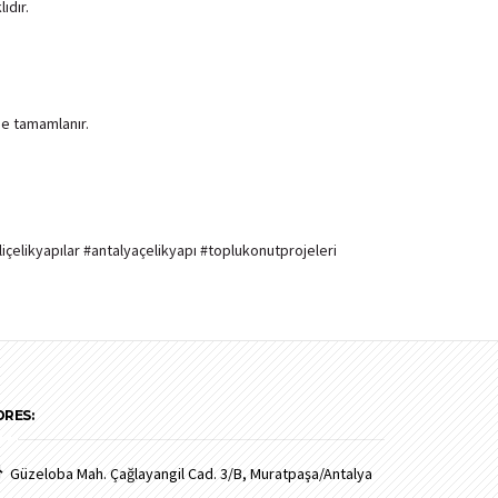
ıdır.
de tamamlanır.
liçelikyapılar #antalyaçelikyapı #toplukonutprojeleri
DRES:
Güzeloba Mah. Çağlayangil Cad. 3/B, Muratpaşa/Antalya