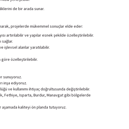
iklerini de bir arada sunar.
r sunarak, projelerde mükemmel sonuçlar elde eder:
artırılabilir ve yapılar esnek şekilde özelleştirilebilir.
ı sağlar.
 işlevsel alanlar yaratılabilir.
göre özelleştirilebilir.
er sunuyoruz.
rı inşa ediyoruz.
ü ve kullanımı ihtiyaç doğrultusunda değiştirilebilir.
k, Fethiye, Isparta, Burdur, Manavgat gibi bölgelerde
er aşamada kaliteyi ön planda tutuyoruz.