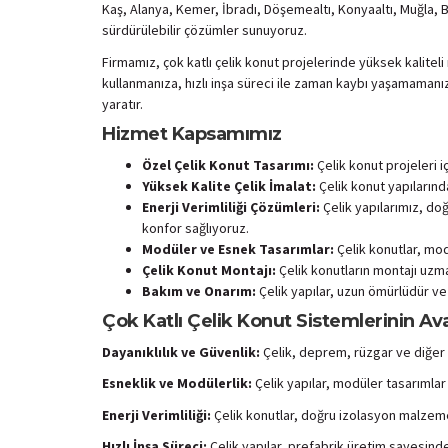
Kaş, Alanya, Kemer, İbradı, Döşemealtı, Konyaaltı, Muğla, B
sürdürülebilir çözümler sunuyoruz.
Firmamız, çok katlı çelik konut projelerinde yüksek kaliteli
kullanmanıza, hızlı inşa süreci ile zaman kaybı yaşamamanıza
yaratır.
Hizmet Kapsamımız
Özel Çelik Konut Tasarımı:
Çelik konut projeleri i
Yüksek Kalite Çelik İmalat:
Çelik konut yapılarınd
Enerji Verimliliği Çözümleri:
Çelik yapılarımız, doğ
konfor sağlıyoruz.
Modüler ve Esnek Tasarımlar:
Çelik konutlar, mo
Çelik Konut Montajı:
Çelik konutların montajı uzma
Bakım ve Onarım:
Çelik yapılar, uzun ömürlüdür ve d
Çok Katlı Çelik Konut Sistemlerinin Ava
Dayanıklılık ve Güvenlik:
Çelik, deprem, rüzgar ve diğer zo
Esneklik ve Modülerlik:
Çelik yapılar, modüler tasarımlar s
Enerji Verimliliği:
Çelik konutlar, doğru izolasyon malzemeler
Hızlı İnşa Süreci:
Çelik yapılar, prefabrik üretim sayesinde 