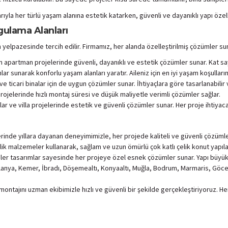
ıyla her türlü yaşam alanına estetik katarken, güvenli ve dayanıklı yapı özell
gulama Alanları
nım yelpazesinde tercih edilir. Firmamız, her alanda özelleştirilmiş çözümle
apartman projelerinde güvenli, dayanıklı ve estetik çözümler sunar. Kat sayısı 
lar sunarak konforlu yaşam alanları yaratır. Aileniz için en iyi yaşam koşulların
e ticari binalar için de uygun çözümler sunar. İhtiyaçlara göre tasarlanabilir ve
projelerinde hızlı montaj süresi ve düşük maliyetle verimli çözümler sağlar.
lar ve villa projelerinde estetik ve güvenli çözümler sunar. Her proje ihtiyaca 
erinde yıllara dayanan deneyimimizle, her projede kaliteli ve güvenli çözüml
elik malzemeler kullanarak, sağlam ve uzun ömürlü çok katlı çelik konut yapıla
ler tasarımlar sayesinde her projeye özel esnek çözümler sunar. Yapı büyüklüğ
lanya, Kemer, İbradı, Döşemealtı, Konyaaltı, Muğla, Bodrum, Marmaris, Göce
montajını uzman ekibimizle hızlı ve güvenli bir şekilde gerçekleştiriyoruz. H