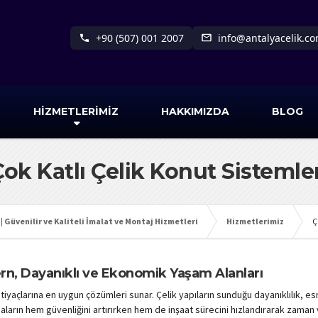
+90 (507) 001 2007
info@antalyacelik.c
HİZMETLERİMİZ
HAKKIMIZDA
BLOG
ok Katlı Çelik Konut Sistemle
| Güvenilir ve Kaliteli İmalat ve Montaj Hizmetleri
Hizmetlerimiz
Ç
ern, Dayanıklı ve Ekonomik Yaşam Alanları
yaçlarına en uygun çözümleri sunar. Çelik yapıların sunduğu dayanıklılık, esnek
binaların hem güvenliğini artırırken hem de inşaat sürecini hızlandırarak zama