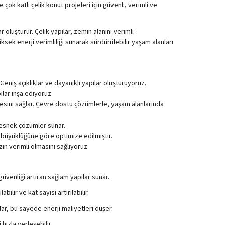
k katlı çelik konut projeleri için güvenli, verimli ve
oluşturur. Çelik yapılar, zemin alanını verimli
sek enerji verimliliği sunarak sürdürülebilir yaşam alanları
eniş açıklıklar ve dayanıklı yapılar oluşturuyoruz.
ılar inşa ediyoruz.
engesini sağlar. Çevre dostu çözümlerle, yaşam alanlarında
 esnek çözümler sunar.
je büyüklüğüne göre optimize edilmiştir.
zın verimli olmasını sağlıyoruz.
güvenliği artıran sağlam yapılar sunar.
lir ve kat sayısı artırılabilir.
ğlar, bu sayede enerji maliyetleri düşer.
hızla yerleşebilir.